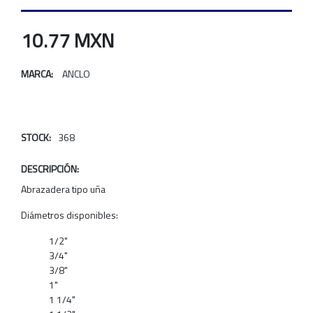
10.77 MXN
MARCA:
ANCLO
STOCK:
368
DESCRIPCIÓN:
Abrazadera tipo uña
Diámetros disponibles:
1/2"
3/4"
3/8"
1"
1 1/4"