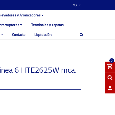
MX
elevadores y Arrancadores
Interruptores
Terminales y zapatas
Contacto
Liquidación
0
 linea 6 HTE2625W mca.
INGRE