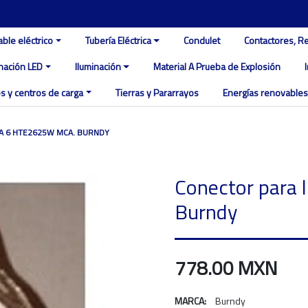
able eléctrico
Tubería Eléctrica
Condulet
Contactores, R
inación LED
Iluminación
Material A Prueba de Explosión
s y centros de carga
Tierras y Pararrayos
Energías renovables
A 6 HTE2625W MCA. BURNDY
Conector para
Burndy
778.00 MXN
MARCA:
Burndy