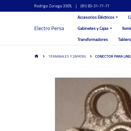
Rodrigo Zuriaga 3509,
|
(81) 83-31-77-77
Accesorios Eléctricos
C
Electro Persa
Gabinetes y Cajas
Ilum
Transformadores
Tablero
TERMINALES Y ZAPATAS
CONECTOR PARA LINE