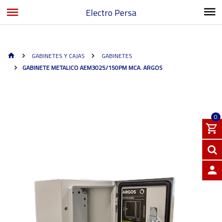
Electro Persa
GABINETES Y CAJAS
GABINETES
GABINETE METALICO AEM3025/150PM MCA. ARGOS
0
INGRE