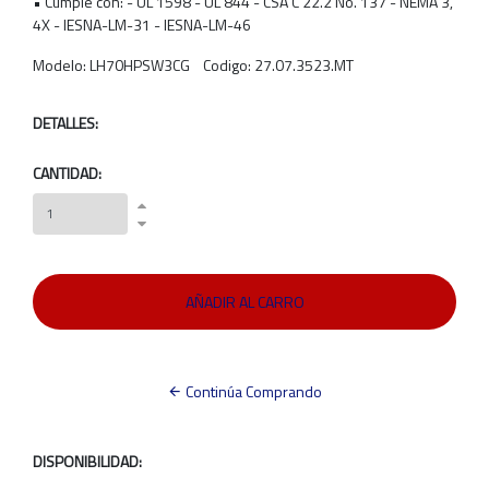
• Cumple con: - UL 1598 - UL 844 - CSA C 22.2 No. 137 - NEMA 3,
4X - IESNA-LM-31 - IESNA-LM-46
Modelo: LH70HPSW3CG Codigo: 27.07.3523.MT
DETALLES:
CANTIDAD:
Continúa Comprando
DISPONIBILIDAD: