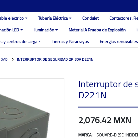
able eléctrico
Tubería Eléctrica
Condulet
Contactores, R
inación LED
Iluminación
Material A Prueba de Explosión
s y centros de carga
Tierras y Pararrayos
Energías renovables
IDAD
INTERRUPTOR DE SEGURIDAD 2P, 30A D221N
Interruptor de 
D221N
2,076.42 MXN
MARCA:
SQUARE-D (SCHNEIDE