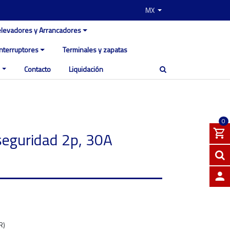
MX
elevadores y Arrancadores
Interruptores
Terminales y zapatas
Contacto
Liquidación
0
seguridad 2p, 30A
INGRE
R)