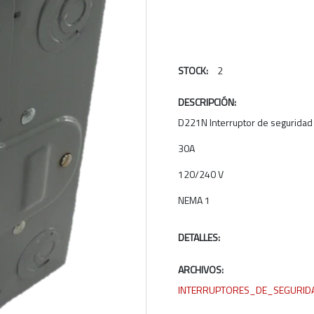
STOCK:
2
DESCRIPCIÓN:
D221N Interruptor de seguridad
30A
120/240 V
Next
NEMA 1
DETALLES:
ARCHIVOS:
INTERRUPTORES_DE_SEGURIDA