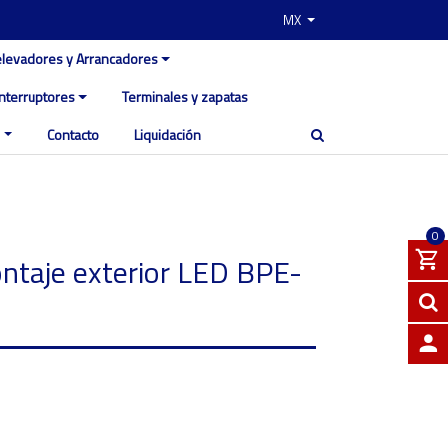
MX
elevadores y Arrancadores
Interruptores
Terminales y zapatas
Contacto
Liquidación
0
taje exterior LED BPE-
INGRE