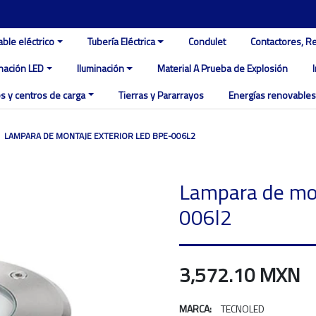
able eléctrico
Tubería Eléctrica
Condulet
Contactores, R
inación LED
Iluminación
Material A Prueba de Explosión
s y centros de carga
Tierras y Pararrayos
Energías renovables
LAMPARA DE MONTAJE EXTERIOR LED BPE-006L2
Lampara de mon
006l2
3,572.10 MXN
MARCA:
TECNOLED