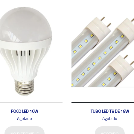
FOCO LED 10W
TUBO LED T8 DE 18W
Agotado
Agotado
NO DISPONIBLE
AGOTADO