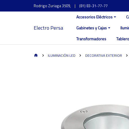
Rodrigo Zuriaga 3509,
|
(81) 83-31-77-77
Accesorios Eléctricos
C
Electro Persa
Gabinetes y Cajas
Ilum
Transformadores
Tablero
ILUMINACIÓN LED
DECORATIVA EXTERIOR