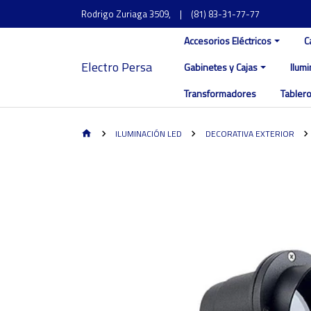
Rodrigo Zuriaga 3509,
|
(81) 83-31-77-77
Accesorios Eléctricos
C
Electro Persa
Gabinetes y Cajas
Ilum
Transformadores
Tablero
ILUMINACIÓN LED
DECORATIVA EXTERIOR