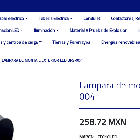
able eléctrico
Tubería Eléctrica
Condulet
Contactores, R
inación LED
Iluminación
Material A Prueba de Explosión
s y centros de carga
Tierras y Pararrayos
Energías renovables
LAMPARA DE MONTAJE EXTERIOR LED BPS-004
Lampara de mon
004
258.72 MXN
MARCA:
TECNOLED