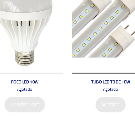
FOCO LED 10W
TUBO LED T8 DE 18W
Agotado
Agotado
NO DISPONIBLE
AGOTADO