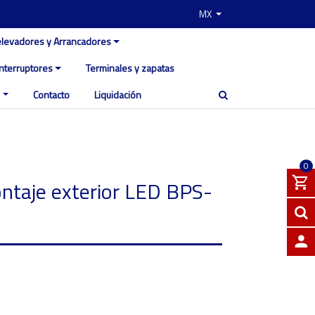
MX
elevadores y Arrancadores
Interruptores
Terminales y zapatas
Contacto
Liquidación
0
taje exterior LED BPS-
INGRE