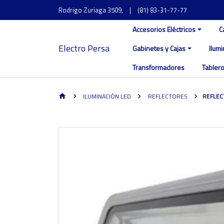
Rodrigo Zuriaga 3509,
|
(81) 83-31-77-77
Accesorios Eléctricos
C
Electro Persa
Gabinetes y Cajas
Ilum
Transformadores
Tablero
ILUMINACIÓN LED
REFLECTORES
REFLEC