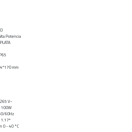
MD
Alta Potencia
 PLATA
IP65
84*170 mm
-265 V~
] 100W
 50/60Hz
 1.17ª
 0 - 40 °C