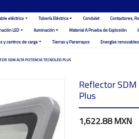
able eléctrico
Tubería Eléctrica
Condulet
Contactores, R
inación LED
Iluminación
Material A Prueba de Explosión
s y centros de carga
Tierras y Pararrayos
Energías renovables
TOR SDM ALTA POTENCIA TECNOLED PLUS
Reflector SDM 
Plus
1,622.88 MXN