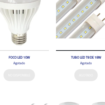
FOCO LED 10W
TUBO LED T8 DE 18W
Agotado
Agotado
NO DISPONIBLE
AGOTADO