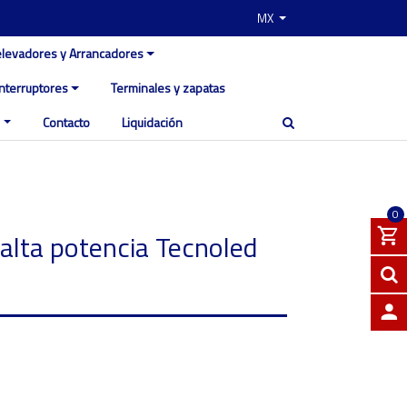
MX
elevadores y Arrancadores
Interruptores
Terminales y zapatas
Contacto
Liquidación
0
alta potencia Tecnoled
INGRE