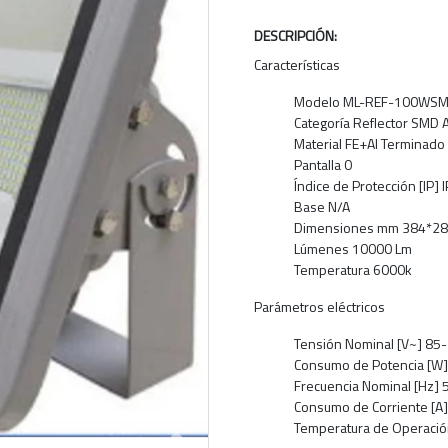
DESCRIPCIÓN:
Características
Modelo ML-REF-100WS
Categoría Reflector SMD 
Material FE+AI Terminado
Pantalla 0
Índice de Protección [IP] 
Base N/A
Dimensiones mm 384*2
Lúmenes 10000 Lm
Temperatura 6000k
Parámetros eléctricos
Tensión Nominal [V~] 85
Consumo de Potencia [W
Frecuencia Nominal [Hz]
Consumo de Corriente [A]
Temperatura de Operación