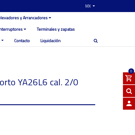
MX
elevadores y Arrancadores
Interruptores
Terminales y zapatas
Contacto
Liquidación
0
orto YA26L6 cal. 2/0
INGRE