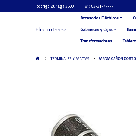
Rodrigo Zuriaga 3509,
|
(81) 83-31-77-77
Accesorios Eléctricos
C
Electro Persa
Gabinetes y Cajas
Ilum
Transformadores
Tablero
TERMINALES Y ZAPATAS
ZAPATA CAÑON CORTO 