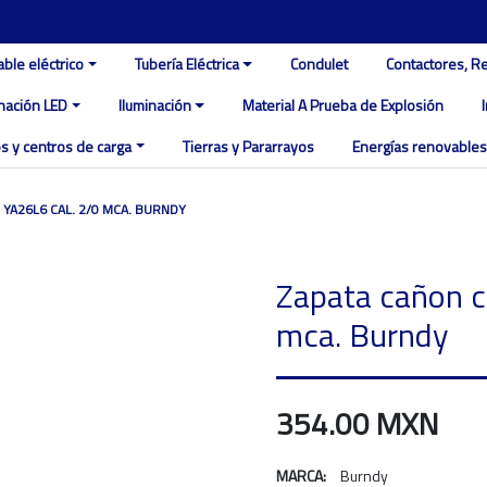
able eléctrico
Tubería Eléctrica
Condulet
Contactores, R
inación LED
Iluminación
Material A Prueba de Explosión
s y centros de carga
Tierras y Pararrayos
Energías renovables
YA26L6 CAL. 2/0 MCA. BURNDY
Zapata cañon c
mca. Burndy
354.00 MXN
MARCA:
Burndy