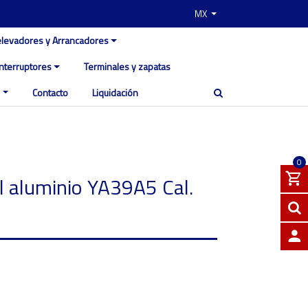
MX
elevadores y Arrancadores
Interruptores
Terminales y zapatas
Contacto
Liquidación
0
l aluminio YA39A5 Cal.
INGRE