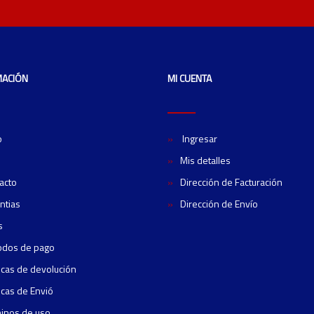
MACIÓN
MI CUENTA
o
Ingresar
Mis detalles
acto
Dirección de Facturación
ntias
Dirección de Envío
s
odos de pago
ticas de devolución
ticas de Envió
inos de uso