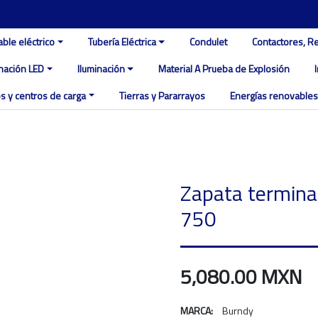
able eléctrico
Tubería Eléctrica
Condulet
Contactores, R
inación LED
Iluminación
Material A Prueba de Explosión
s y centros de carga
Tierras y Pararrayos
Energías renovables
Zapata termina
750
5,080.00 MXN
MARCA:
Burndy