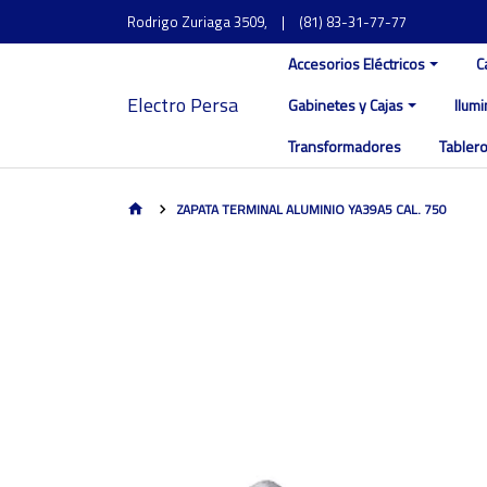
Rodrigo Zuriaga 3509,
|
(81) 83-31-77-77
Accesorios Eléctricos
C
Electro Persa
Gabinetes y Cajas
Ilum
Transformadores
Tablero
ZAPATA TERMINAL ALUMINIO YA39A5 CAL. 750