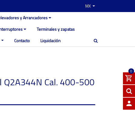
MX
elevadores y Arrancadores
Interruptores
Terminales y zapatas
Contacto
Liquidación
0
al Q2A344N Cal. 400-500
INGRE