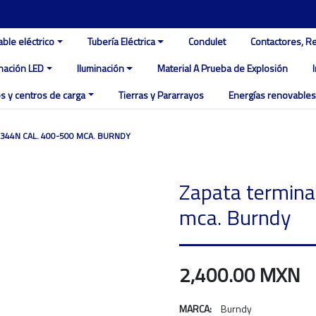
able eléctrico
Tubería Eléctrica
Condulet
Contactores, R
inación LED
Iluminación
Material A Prueba de Explosión
s y centros de carga
Tierras y Pararrayos
Energías renovables
344N CAL. 400-500 MCA. BURNDY
Zapata termin
mca. Burndy
2,400.00 MXN
MARCA:
Burndy