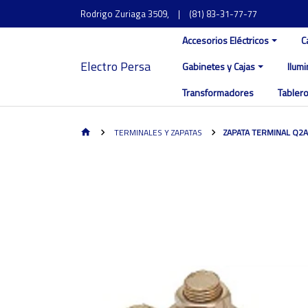
Rodrigo Zuriaga 3509,
|
(81) 83-31-77-77
Accesorios Eléctricos
C
Electro Persa
Gabinetes y Cajas
Ilum
Transformadores
Tablero
TERMINALES Y ZAPATAS
ZAPATA TERMINAL Q2A