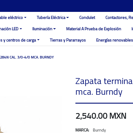
able eléctrico
Tubería Eléctrica
Condulet
Contactores, R
inación LED
Iluminación
Material A Prueba de Explosión
s y centros de carga
Tierras y Pararrayos
Energías renovables
284N CAL. 3/0-4/0 MCA. BURNDY
Zapata termina
mca. Burndy
2,540.00 MXN
MARCA:
Burndy