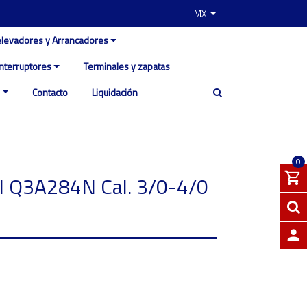
MX
elevadores y Arrancadores
Interruptores
Terminales y zapatas
Contacto
Liquidación
0
l Q3A284N Cal. 3/0-4/0
INGRE