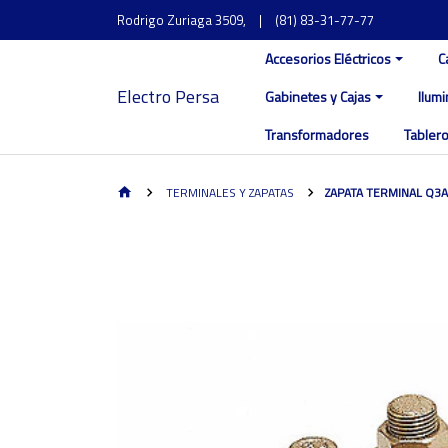
Rodrigo Zuriaga 3509,
|
(81) 83-31-77-77
Accesorios Eléctricos
C
Electro Persa
Gabinetes y Cajas
Ilum
Transformadores
Tablero
TERMINALES Y ZAPATAS
ZAPATA TERMINAL Q3A