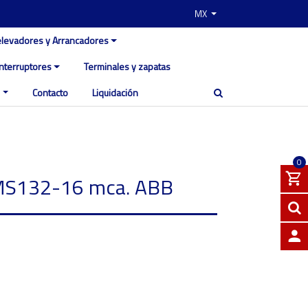
MX
elevadores y Arrancadores
Interruptores
Terminales y zapatas
Contacto
Liquidación
0
MS132-16 mca. ABB
INGRE