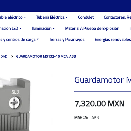
able eléctrico
Tubería Eléctrica
Condulet
Contactores, R
inación LED
Iluminación
Material A Prueba de Explosión
s y centros de carga
Tierras y Pararrayos
Energías renovables
IDAD
GUARDAMOTOR MS132-16 MCA. ABB
Guardamotor 
7,320.00 MXN
MARCA:
ABB