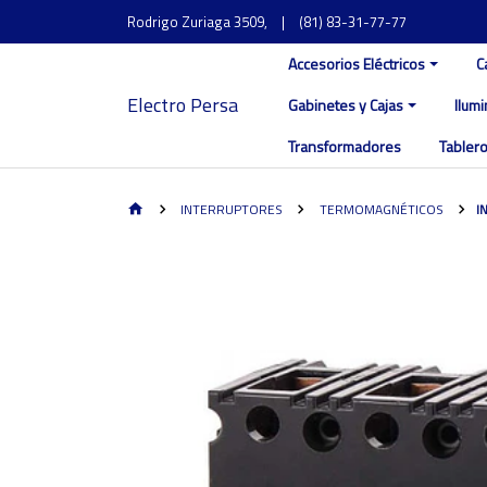
Rodrigo Zuriaga 3509,
|
(81) 83-31-77-77
Accesorios Eléctricos
C
Electro Persa
Gabinetes y Cajas
Ilum
Transformadores
Tablero
INTERRUPTORES
TERMOMAGNÉTICOS
I