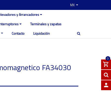
MX
elevadores y Arrancadores
Interruptores
Terminales y zapatas
Contacto
Liquidación
0
ermomagnetico FA34030
INGRE