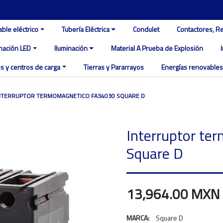
able eléctrico
Tubería Eléctrica
Condulet
Contactores, R
inación LED
Iluminación
Material A Prueba de Explosión
s y centros de carga
Tierras y Pararrayos
Energías renovables
NTERRUPTOR TERMOMAGNETICO FA34030 SQUARE D
Interruptor t
Square D
13,964.00 MXN
MARCA:
Square D