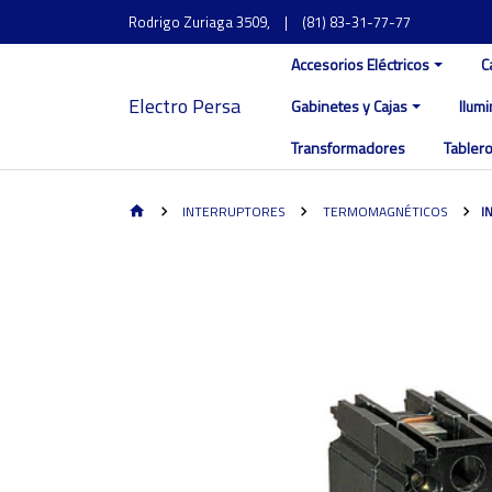
Rodrigo Zuriaga 3509,
|
(81) 83-31-77-77
Accesorios Eléctricos
C
Electro Persa
Gabinetes y Cajas
Ilum
Transformadores
Tablero
INTERRUPTORES
TERMOMAGNÉTICOS
I