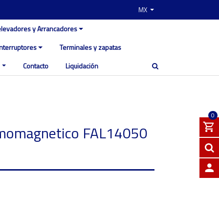
MX
elevadores y Arrancadores
Interruptores
Terminales y zapatas
Contacto
Liquidación
0
ermomagnetico FAL14050
INGRE