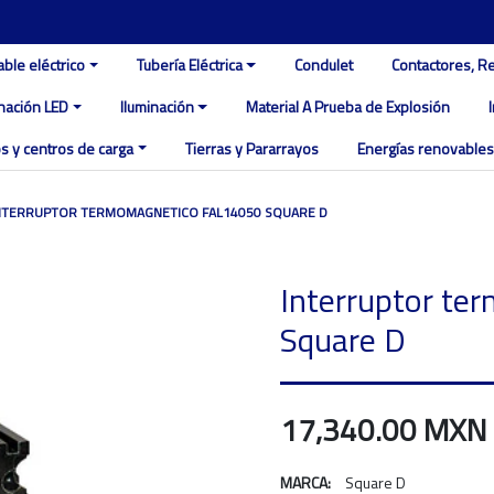
able eléctrico
Tubería Eléctrica
Condulet
Contactores, R
inación LED
Iluminación
Material A Prueba de Explosión
s y centros de carga
Tierras y Pararrayos
Energías renovables
NTERRUPTOR TERMOMAGNETICO FAL14050 SQUARE D
Interruptor t
Square D
17,340.00 MXN
MARCA:
Square D